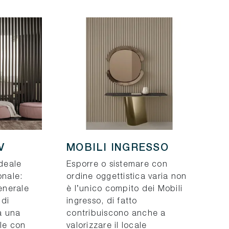
V
MOBILI INGRESSO
ideale
Esporre o sistemare con
onale:
ordine oggettistica varia non
enerale
è l’unico compito dei Mobili
 di
ingresso, di fatto
 a una
contribuiscono anche a
ile con
valorizzare il locale