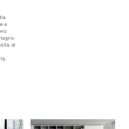
dia
e e
ono
stegno
ilità di
tà.