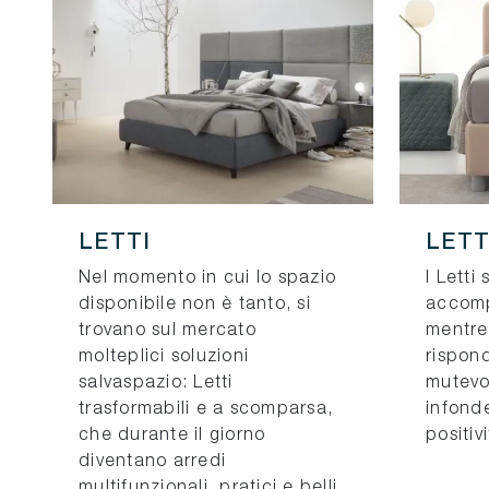
LETTI
LETT
Nel momento in cui lo spazio
I Letti
disponibile non è tanto, si
accompa
trovano sul mercato
mentre
molteplici soluzioni
rispon
salvaspazio: Letti
mutevo
trasformabili e a scomparsa,
infond
che durante il giorno
positivi
diventano arredi
multifunzionali, pratici e belli.