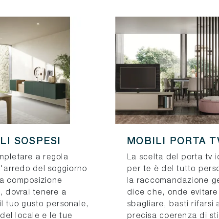
LI SOSPESI
MOBILI PORTA T
mpletare a regola
La scelta del porta tv 
l'arredo del soggiorno
per te è del tutto pers
a composizione
la raccomandazione g
, dovrai tenere a
dice che, onde evitare
l tuo gusto personale,
sbagliare, basti rifarsi
e del locale e le tue
precisa coerenza di st