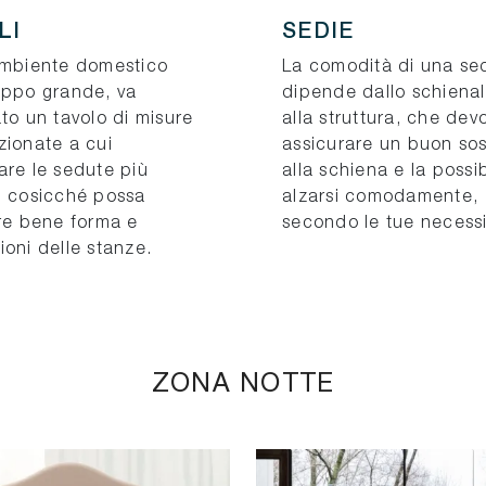
LI
SEDIE
ambiente domestico
La comodità di una se
oppo grande, va
dipende dallo schienal
to un tavolo di misure
alla struttura, che dev
zionate a cui
assicurare un buon so
are le sedute più
alla schiena e la possib
, cosicché possa
alzarsi comodamente,
are bene forma e
secondo le tue necessi
oni delle stanze.
ZONA NOTTE