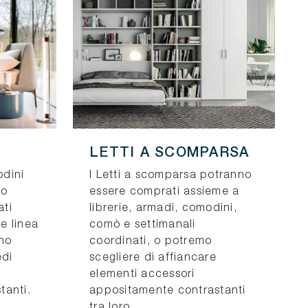
LETTI A SCOMPARSA
odini
I Letti a scomparsa potranno
io
essere comprati assieme a
ti
librerie, armadi, comodini,
e linea
comò e settimanali
ono
coordinati, o potremo
edi
scegliere di affiancare
elementi accessori
tanti.
appositamente contrastanti
tra loro.