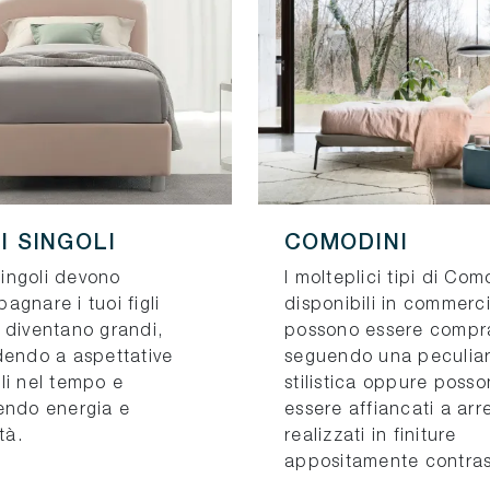
I SINGOLI
COMODINI
 singoli devono
I molteplici tipi di Com
gnare i tuoi figli
disponibili in commerc
 diventano grandi,
possono essere compra
dendo a aspettative
seguendo una peculiar
li nel tempo e
stilistica oppure poss
endo energia e
essere affiancati a arr
tà.
realizzati in finiture
appositamente contras