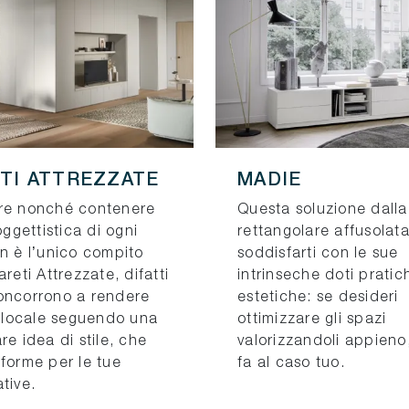
TI ATTREZZATE
MADIE
re nonché contenere
Questa soluzione dalla
 oggettistica di ogni
rettangolare affusolat
on è l’unico compito
soddisfarti con le sue
areti Attrezzate, difatti
intrinseche doti prati
oncorrono a rendere
estetiche: se desideri
l locale seguendo una
ottimizzare gli spazi
re idea di stile, che
valorizzandoli appieno,
nforme per le tue
fa al caso tuo.
tive.