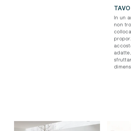
TAVO
In un 
non tr
colloca
propor
accost
adatte
sfrutt
dimensi