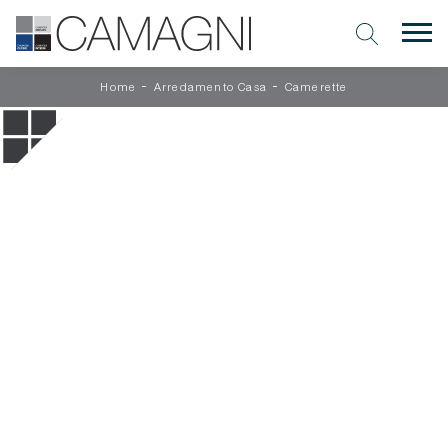
-
-
Home
Arredamento Casa
Camerette