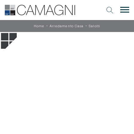
-
-
Home
Arredamento Casa
Salotti