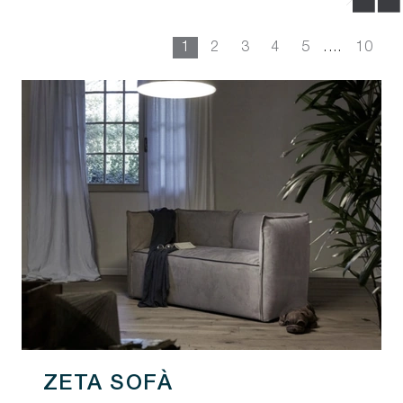
1
2
3
4
5
....
10
ZETA SOFÀ