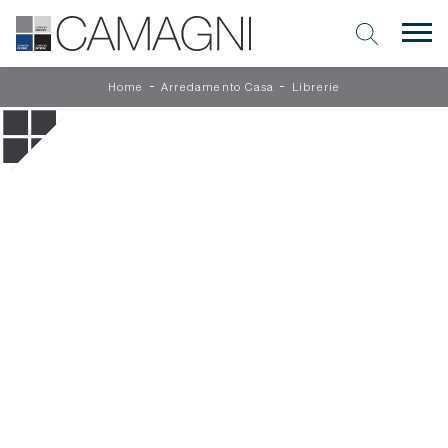
-
-
Home
Arredamento Casa
Librerie