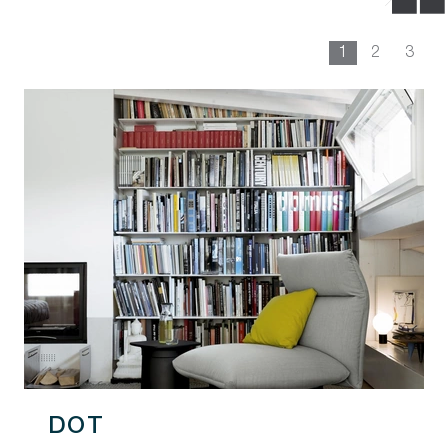
1
2
3
DOT