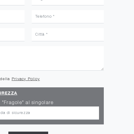
 della
Privacy Policy
UREZZA
 "Fragole" al singolare