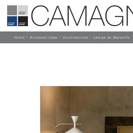
-
-
-
Home
Accessori Casa
Illuminazione
Lampe de Marseille