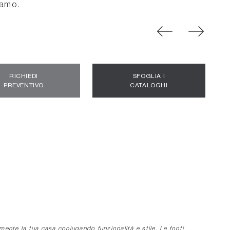
iamo.
RICHIEDI
SFOGLIA I
PREVENTIVO
CATALOGHI
nte la tua casa coniugando funzionalità e stile. Le fonti