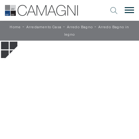
-
-
-
Home
Arredamento Casa
Arredo Bagno
Arredo Bagno in
legno