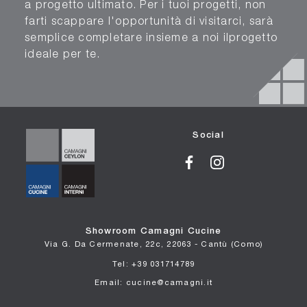
a progetto ultimato. Per i tuoi progetti, non
farti scappare l'opportunità di visitarci, sarà
semplice completare insieme a noi ilprogetto
ideale per te.
Social
Showroom Camagni Cucine
Via G. Da Cermenate, 22c, 22063 - Cantù (Como)
Tel: +39 031714789
Email: cucine@camagni.it