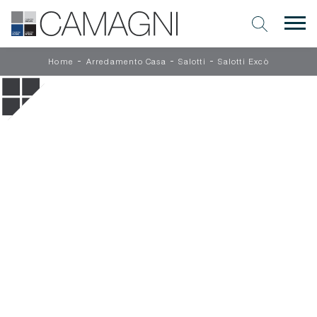
-
-
-
Home
Arredamento Casa
Salotti
Salotti Excò