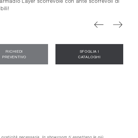
l'armadio Layer scorrevole con ante scorrevoli di
ili!
RICHIEDI
SFOGLIA I
PREVENTIVO
CATALOGHI
praticità necessaria. In showroom ti aspettano le più