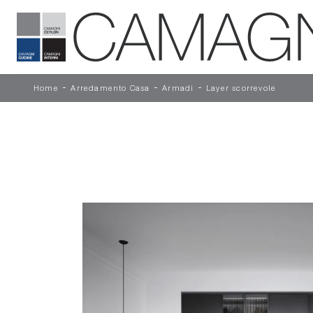
-
-
-
Home
Arredamento Casa
Armadi
Layer scorrevole