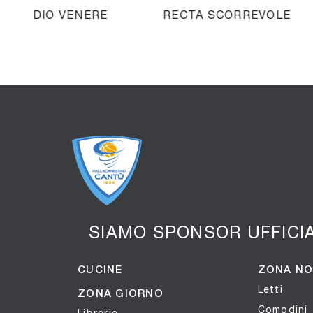
 ARMADIO VENERE
RECTA SCORREVOLE
02
SIAMO SPONSOR UFFICI
CUCINE
ZONA N
Letti
ZONA GIORNO
Comodini