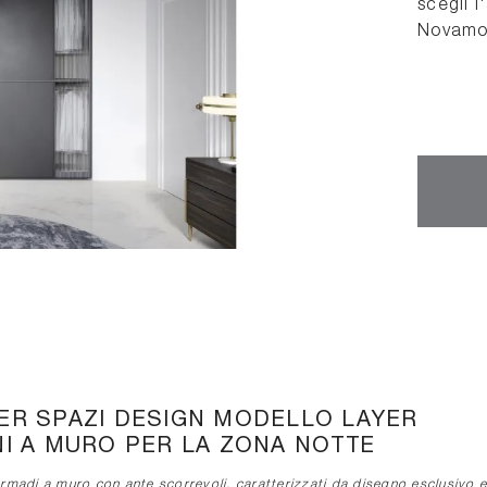
scegli 
Novamob
ER SPAZI DESIGN MODELLO LAYER
I A MURO PER LA ZONA NOTTE
madi a muro con ante scorrevoli, caratterizzati da disegno esclusivo e 