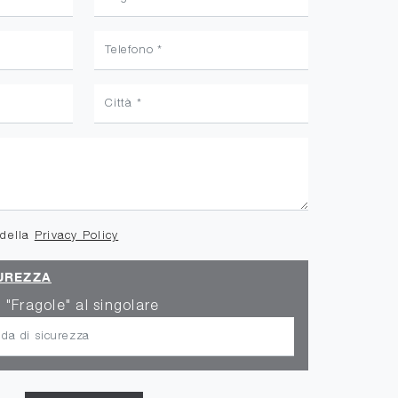
 della
Privacy Policy
UREZZA
 "Fragole" al singolare