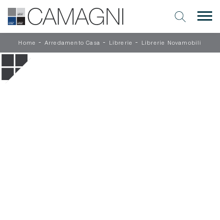
-
-
-
Home
Arredamento Casa
Librerie
Librerie Novamobili