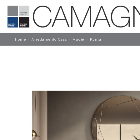
-
-
-
Home
Arredamento Casa
Madie
Kunta