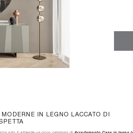
E MODERNE IN LEGNO LACCATO DI
ASPETTA
Arredamento Casa in legno l
stro sito ti attende un ricco catalogo di