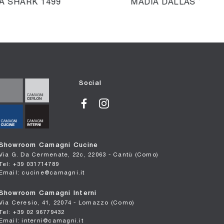
A SHARK 1499
MADIA DALLAS 1002
Social
Showroom Camagni Cucine
Via G. Da Cermenate, 22c, 22063 - Cantù (Como)
Tel: +39 031714789
Email: cucine@camagni.it
Showroom Camagni Interni
Via Ceresio, 41, 22074 - Lomazzo (Como)
Tel: +39 02 96779432
Email: interni@camagni.it