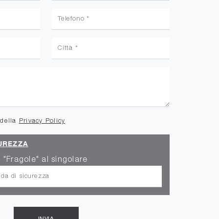
 della
Privacy Policy
UREZZA
 "Fragole" al singolare
INVIA