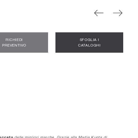
RICHIEDI
SFOGLIA I
PREVENTIVO
CATALOGHI
accato
delle migliori marche. Grazie alla Madia Kunta di