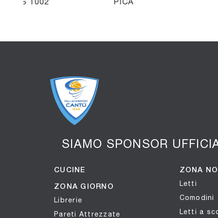
ALLAS 1002
PICA
SIAMO SPONSOR UFFICI
CUCINE
ZONA N
Letti
ZONA GIORNO
Comodini
Librerie
Letti a s
Pareti Attrezzate