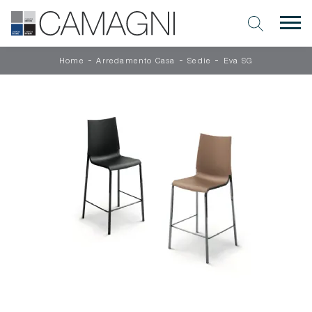
-
-
-
Home
Arredamento Casa
Sedie
Eva SG