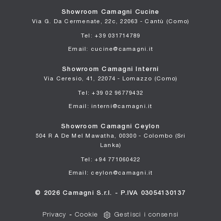
Showroom Camagni Cucine
Via G. Da Cermenate, 22c, 22063 - Cantù (Como)
Tel: +39 031714789
Email: cucine@camagni.it
Showroom Camagni Interni
Via Ceresio, 41, 22074 - Lomazzo (Como)
Tel: +39 02 96779432
Email: interni@camagni.it
Showroom Camagni Ceylon
504 R A De Mel Mawatha, 00300 - Colombo (Sri
Lanka)
Tel: +94 771060422
Email: ceylon@camagni.it
© 2026 Camagni S.r.l. - P.IVA 03054130137
Privacy
-
Cookie
Gestisci i consensi