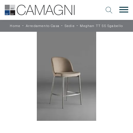
-
-
-
Home
Arredamento Casa
Sedie
Meghan TT SS Sgabello