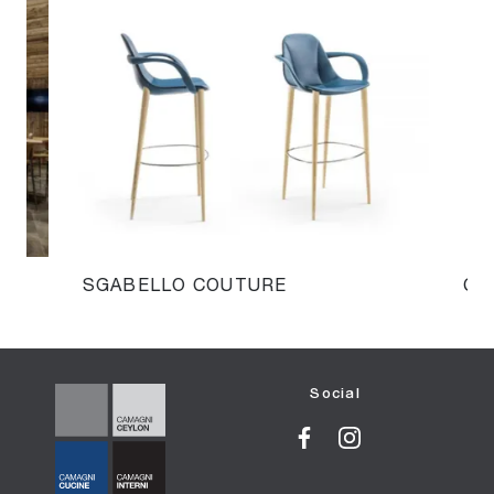
SGABELLO COUTURE
CO
Social