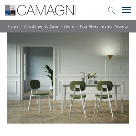
-
-
-
Home
Arredamento Casa
Sedie
Tata Rivestimento Tessuto