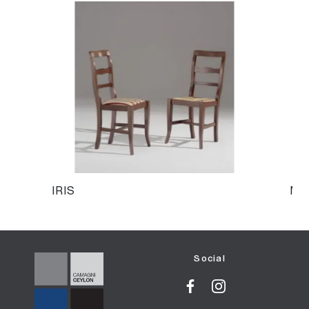
IRIS
MO
Social