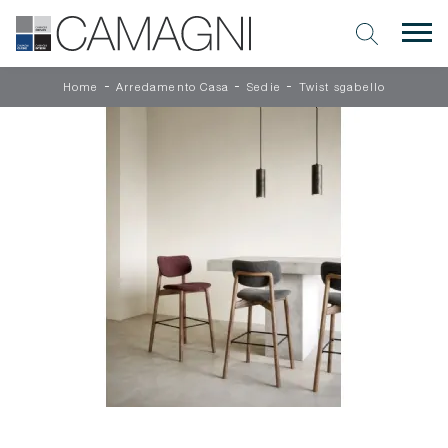
-
-
-
Home
Arredamento Casa
Sedie
Twist sgabello