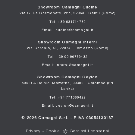
Showroom Camagni Cucine
Via G. Da Cermenate, 22c, 22063 - Cantù (Como)
Tel: +39 031714789
Email: cucine@camagni.it
Showroom Camagni Interni
Via Ceresio, 41, 22074 - Lomazzo (Como)
Tel: +39 02 96779432
Email: interni@camagni.it
Showroom Camagni Ceylon
504 R A De Mel Mawatha, 00300 - Colombo (Sri
Lanka)
Tel: +94 771060422
Email: ceylon@camagni.it
© 2026 Camagni S.r.l. - P.IVA 03054130137
Privacy
-
Cookie
Gestisci i consensi