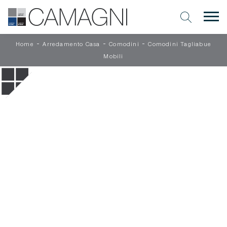
-
-
-
Home
Arredamento Casa
Comodini
Comodini Tagliabue
Mobili