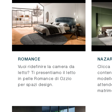
ROMANCE
NAZA
Vuoi ridefinire la camera da
Clicca 
letto? Ti presentiamo il letto
conteni
in pelle Romance di Ozzio
modello
per spazi design.
attende
matrimo