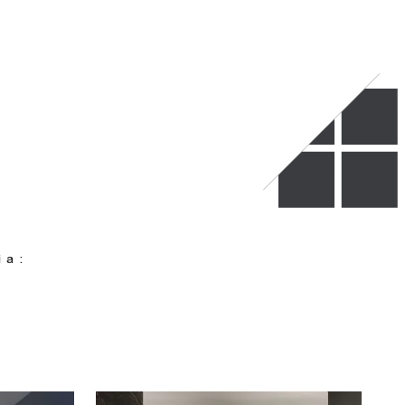
i a :