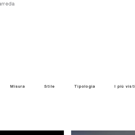
 arreda
Misura
Stile
Tipologia
I più vist