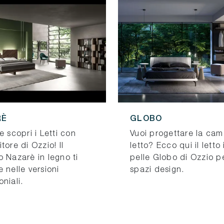
RÈ
GLOBO
e scopri i Letti con
Vuoi progettare la ca
tore di Ozzio! Il
letto? Ecco qui il letto 
 Nazarè in legno ti
pelle Globo di Ozzio p
 nelle versioni
spazi design.
niali.