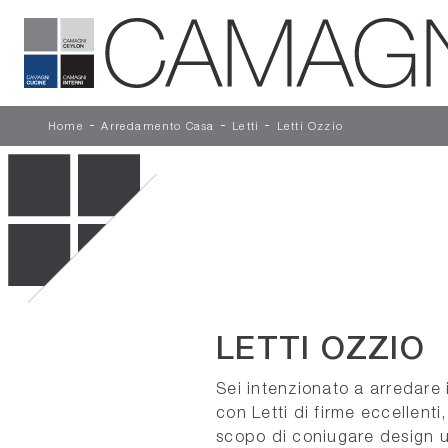
-
-
-
Home
Arredamento Casa
Letti
Letti Ozzio
LETTI OZZIO
Sei intenzionato a arredare i
con Letti di firme eccellenti
scopo di coniugare design 