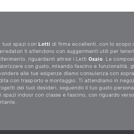
Letti
i tuoi spazi con
di firme eccellenti, con lo scopo
i arredatori ti attendono con suggerimenti utili per tener
Ozzio
iferimento, riguardanti altresì i Letti
. Le composiz
orizzare con gusto, mixando fascino e funzionalità, gli
spondere alle tue esigenze diamo consulenza con sopral
ndita con trasporto e montaggio. Ti attendiamo in nego
progetti dei tuoi desideri, seguendo il tuo gusto persona
i spazi indoor con classe e fascino, con riguardo verso 
rtante.