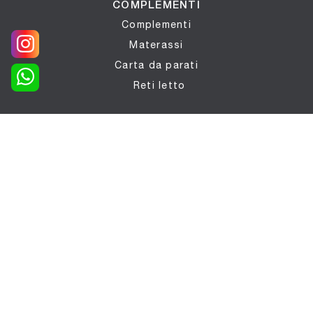
COMPLEMENTI
Complementi
Materassi
Carta da parati
Reti letto
ILLUMINAZIONE
Illuminazione
PORTE
Porte per interni
UFFICIO
Arredo Ufficio
OUTDOOR