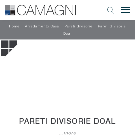
-
-
-
Home
Arredamento Casa
Pareti divisorie
Pareti divisorie
Doal
PARETI DIVISORIE DOAL
...more