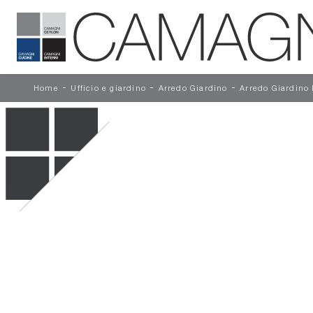
-
-
-
Home
Ufficio e giardino
Arredo Giardino
Arredo Giardino