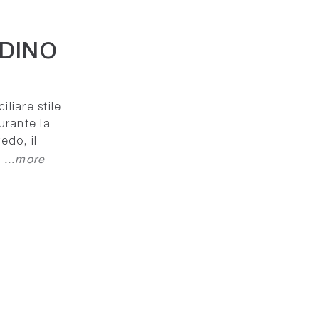
DINO
iliare stile
durante la
edo, il
...more
a