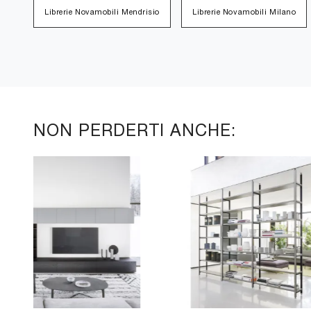
Librerie Novamobili Mendrisio
Librerie Novamobili Milano
NON PERDERTI ANCHE: