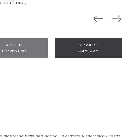
e sospese.
RICHIEDI
SFOGLIA I
PREVENTIVO
CATALOGHI
o sfruttando bene ogni spazio. In negozio ti aspettano i nostri