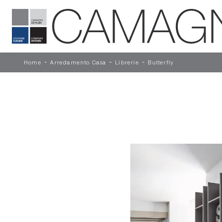
-
-
-
Home
Arredamento Casa
Librerie
Butterfly