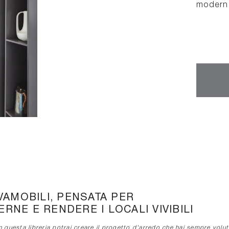
modern
VAMOBILI, PENSATA PER
NE E RENDERE I LOCALI VIVIBILI
 questa libreria potrai creare il progetto d'arredo che hai sempre volut