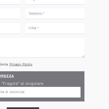
 della
Privacy Policy
UREZZA
 "Fragole" al singolare