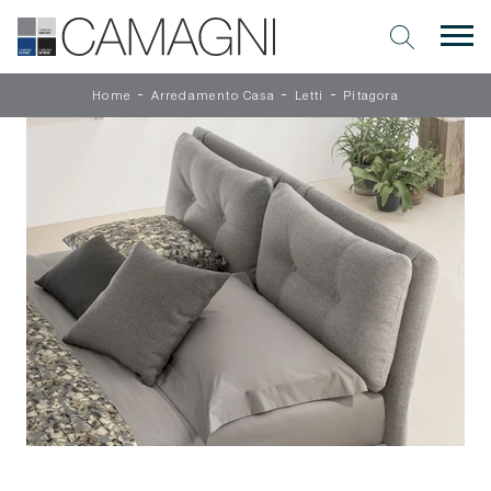
-
-
-
Home
Arredamento Casa
Letti
Pitagora