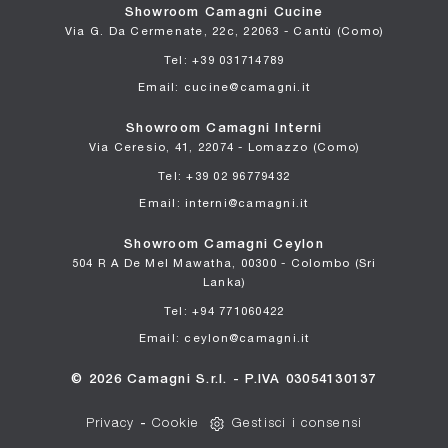
Showroom Camagni Cucine
Via G. Da Cermenate, 22c, 22063 - Cantù (Como)
Tel: +39 031714789
Email: cucine@camagni.it
Showroom Camagni Interni
Via Ceresio, 41, 22074 - Lomazzo (Como)
Tel: +39 02 96779432
Email: interni@camagni.it
Showroom Camagni Ceylon
504 R A De Mel Mawatha, 00300 - Colombo (Sri
Lanka)
Tel: +94 771060422
Email: ceylon@camagni.it
© 2026 Camagni S.r.l. - P.IVA 03054130137
Privacy
-
Cookie
Gestisci i consensi