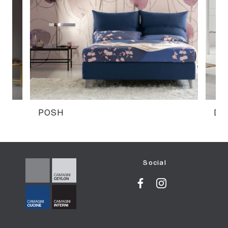
POSH
DE
Social