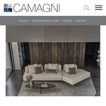
-
-
-
Home
Arredamento Casa
Salotti
Denver