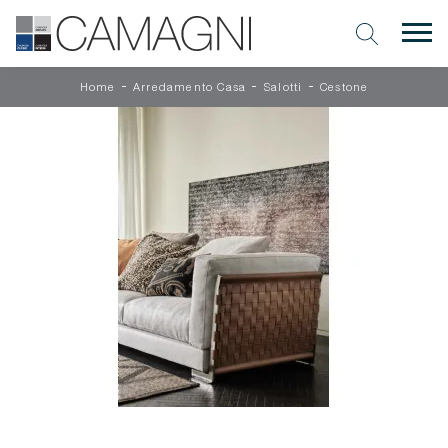
-
-
-
Home
Arredamento Casa
Salotti
Cestone