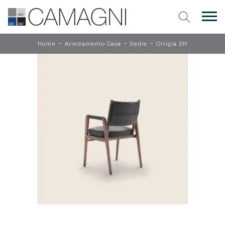
-
-
-
Home
Arredamento Casa
Sedie
Ortigia SH