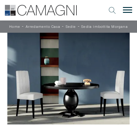
-
-
-
Home
Arredamento Casa
Sedie
Sedia imbottita Morgana