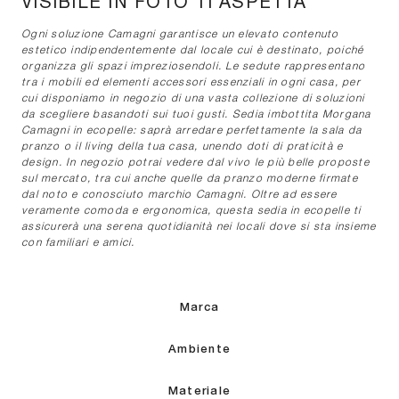
VISIBILE IN FOTO TI ASPETTA
Ogni soluzione Camagni garantisce un elevato contenuto
estetico indipendentemente dal locale cui è destinato, poiché
organizza gli spazi impreziosendoli. Le sedute rappresentano
tra i mobili ed elementi accessori essenziali in ogni casa, per
cui disponiamo in negozio di una vasta collezione di soluzioni
da scegliere basandoti sui tuoi gusti. Sedia imbottita Morgana
Camagni in ecopelle: saprà arredare perfettamente la sala da
pranzo o il living della tua casa, unendo doti di praticità e
design. In negozio potrai vedere dal vivo le più belle proposte
sul mercato, tra cui anche quelle da pranzo moderne firmate
dal noto e conosciuto marchio Camagni. Oltre ad essere
veramente comoda e ergonomica, questa sedia in ecopelle ti
assicurerà una serena quotidianità nei locali dove si sta insieme
con familiari e amici.
Marca
Ambiente
Materiale