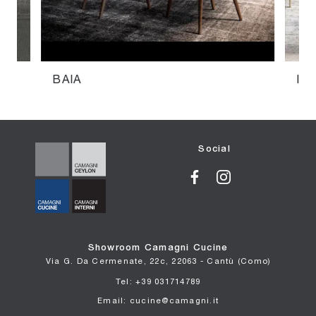
BAIA
IN
Social
Showroom Camagni Cucine
Via G. Da Cermenate, 22c, 22063 - Cantù (Como)
Tel: +39 031714789
Email: cucine@camagni.it