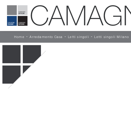
-
-
-
Home
Arredamento Casa
Letti singoli
Letti singoli Milano