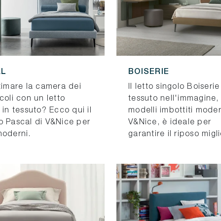
AL
BOISERIE
timare la camera dei
Il letto singolo Boiserie
coli con un letto
tessuto nell'immagine, 
 in tessuto? Ecco qui il
modelli imbottiti moder
o Pascal di V&Nice per
V&Nice, è ideale per
moderni.
garantire il riposo migl