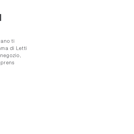
I
lano ti
mma di Letti
o negozio,
mprens