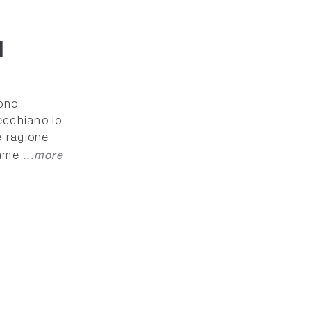
I
iono
ecchiano lo
le ragione
...more
dame