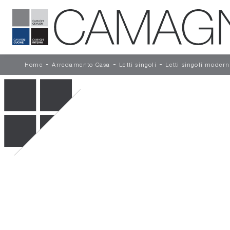
-
-
-
Home
Arredamento Casa
Letti singoli
Letti singoli modern