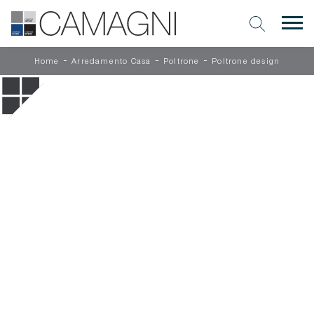
-
-
-
Home
Arredamento Casa
Poltrone
Poltrone design