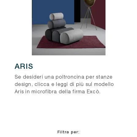
ARIS
Se desideri una poltroncina per stanze
design, clicca e leggi di più sul modello
Aris in microfibra della firma Excò.
Filtra per: