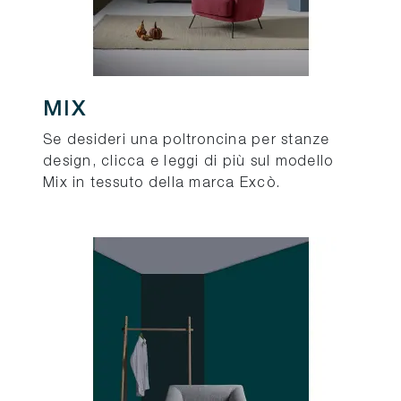
MIX
Se desideri una poltroncina per stanze
design, clicca e leggi di più sul modello
Mix in tessuto della marca Excò.