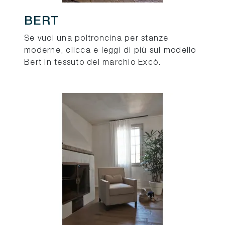
BERT
Se vuoi una poltroncina per stanze
moderne, clicca e leggi di più sul modello
Bert in tessuto del marchio Excò.