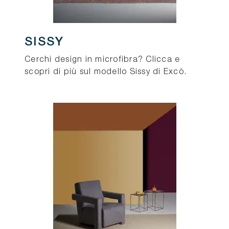
SISSY
Cerchi design in microfibra? Clicca e
scopri di più sul modello Sissy di Excò.