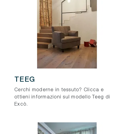
TEEG
Cerchi moderne in tessuto? Clicca e
ottieni informazioni sul modello Teeg di
Excò.