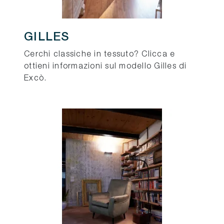
GILLES
Cerchi classiche in tessuto? Clicca e
ottieni informazioni sul modello Gilles di
Excò.