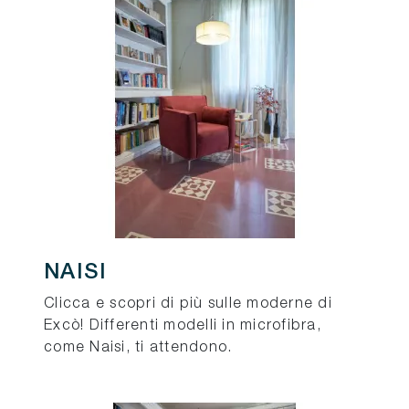
NAISI
Clicca e scopri di più sulle moderne di
Excò! Differenti modelli in microfibra,
come Naisi, ti attendono.