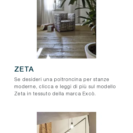
ZETA
Se desideri una poltroncina per stanze
moderne, clicca e leggi di più sul modello
Zeta in tessuto della marca Excò.