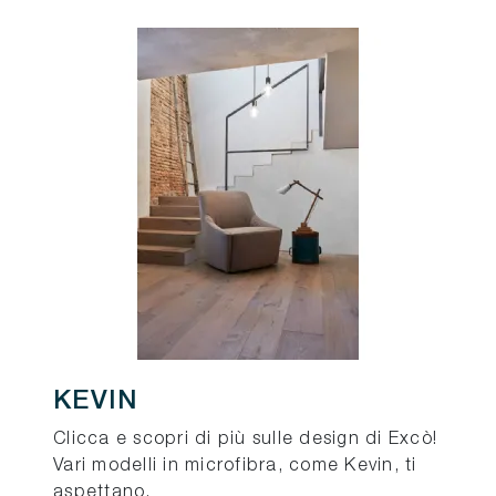
KEVIN
Clicca e scopri di più sulle design di Excò!
Vari modelli in microfibra, come Kevin, ti
aspettano.