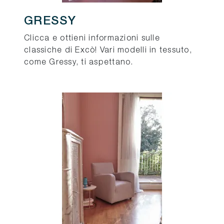
GRESSY
Clicca e ottieni informazioni sulle
classiche di Excò! Vari modelli in tessuto,
come Gressy, ti aspettano.