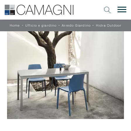
-
-
-
Home
Ufficio e giardino
Arredo Giardino
Hidra Outdoor