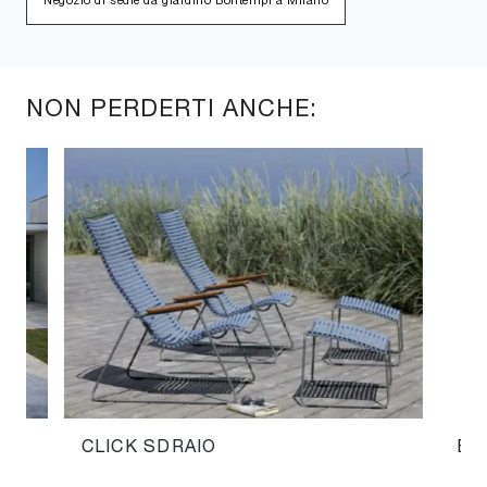
Negozio di sedie da giardino Bontempi a Milano
NON PERDERTI ANCHE:
CLICK SDRAIO
EX