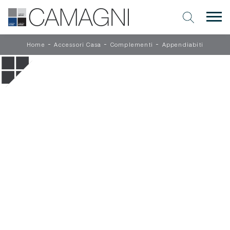
-
-
-
Home
Accessori Casa
Complementi
Appendiabiti