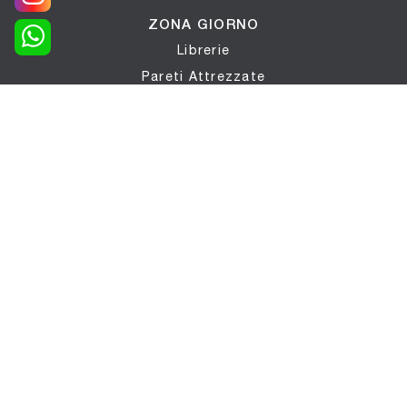
ZONA GIORNO
Librerie
Pareti Attrezzate
Madie
Salotti
Mobili sospesi
Mobili Porta Tv
Mobili ingresso
Tavoli
Sedie
Poltrone
ZONA NOTTE
Letti
Comodini