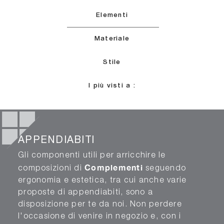
Elementi
Materiale
Stile
I più visti a :
APPENDIABITI
Gli componenti utili per arricchire le
Complementi
composizioni di
seguendo
ergonomia e estetica, tra cui anche varie
proposte di appendiabiti, sono a
disposizione per te da noi. Non perdere
l'occasione di venire in negozio e, con i