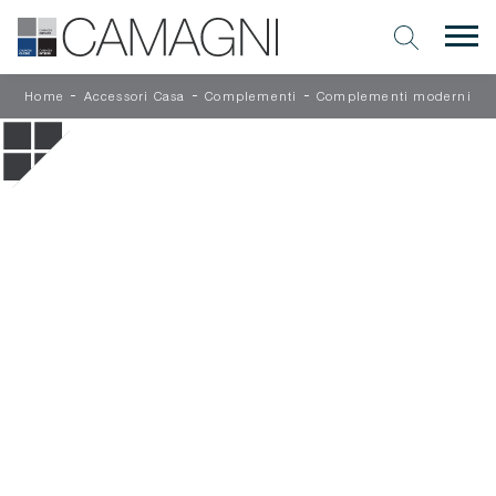
-
-
-
Home
Accessori Casa
Complementi
Complementi moderni