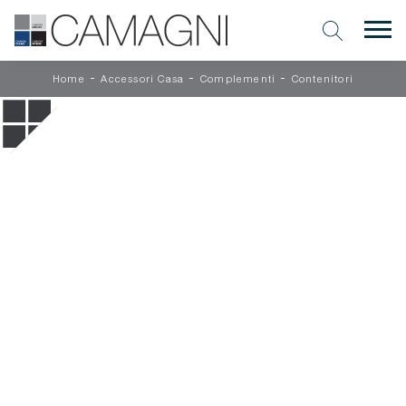
-
-
-
Home
Accessori Casa
Complementi
Contenitori