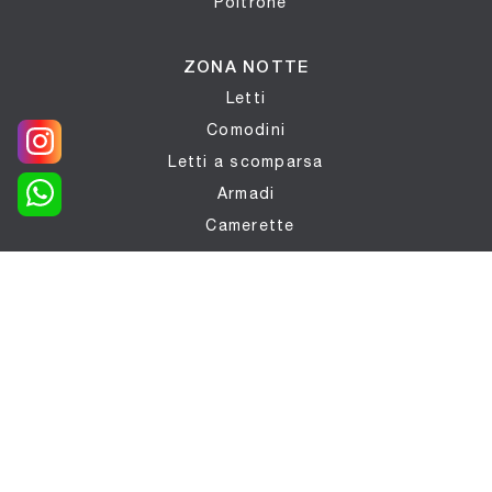
Poltrone
ZONA NOTTE
Letti
Comodini
Letti a scomparsa
Armadi
Camerette
BAGNI
Arredo Bagno
COMPLEMENTI
Complementi
Materassi
Carta da parati