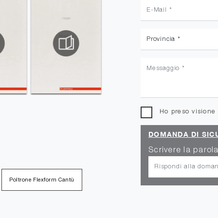
Ho preso visione
DOMANDA DI SIC
Scrivere la parola
Poltrone Flexform Cantù