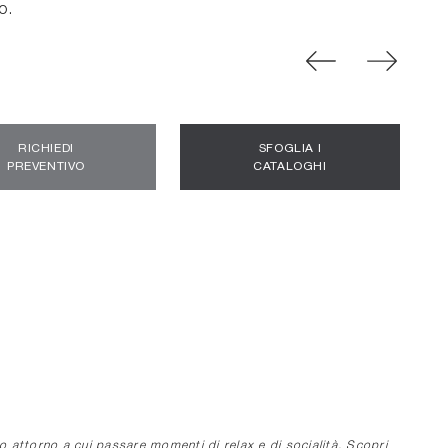
o.
RICHIEDI
SFOGLIA I
PREVENTIVO
CATALOGHI
do attorno a cui passare momenti di relax e di socialità. Scopri