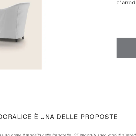
d'arred
 DORALICE È UNA DELLE PROPOSTE
tessuto come il modello nella fotografia. Gli imbottiti sono moduli d’arre