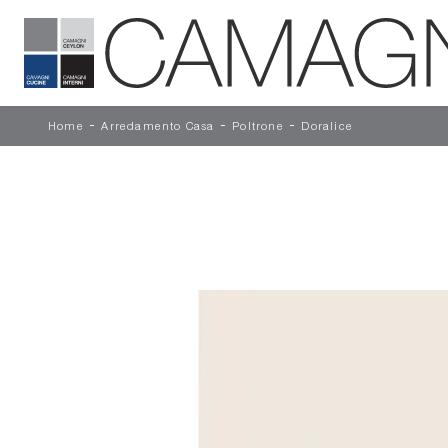
-
-
-
Home
Arredamento Casa
Poltrone
Doralice