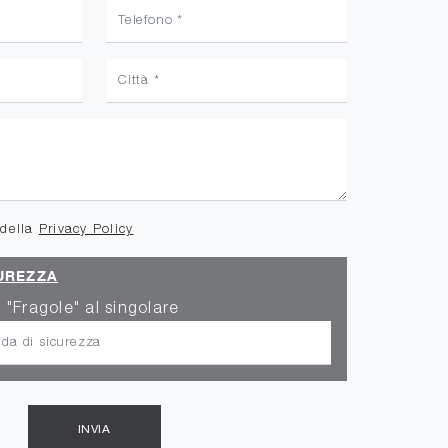
 della
Privacy Policy
UREZZA
 "Fragole" al singolare
INVIA