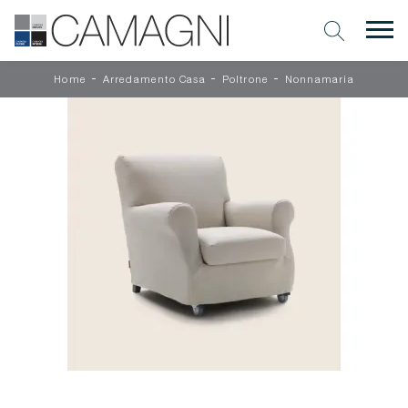
-
-
-
Home
Arredamento Casa
Poltrone
Nonnamaria