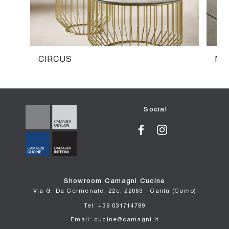
CIRCUS
MI
Social
Showroom Camagni Cucine
Via G. Da Cermenate, 22c, 22063 - Cantù (Como)
Tel: +39 031714789
Email: cucine@camagni.it