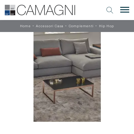
-
-
-
Home
Accessori Casa
Complementi
Hip Hop