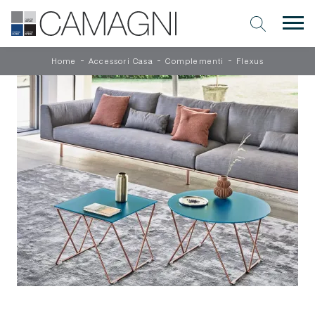
-
-
-
Home
Accessori Casa
Complementi
Flexus