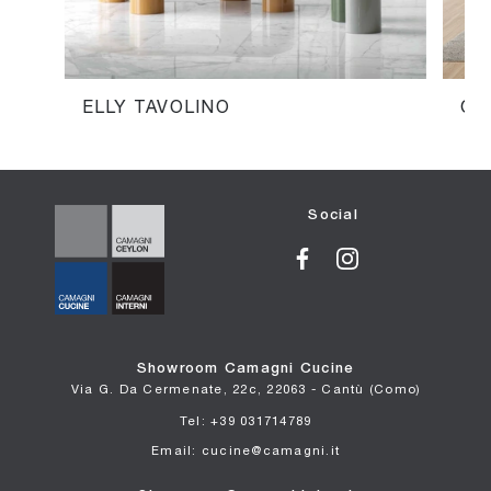
ELLY TAVOLINO
OT
Social
Showroom Camagni Cucine
Via G. Da Cermenate, 22c, 22063 - Cantù (Como)
Tel: +39 031714789
Email: cucine@camagni.it