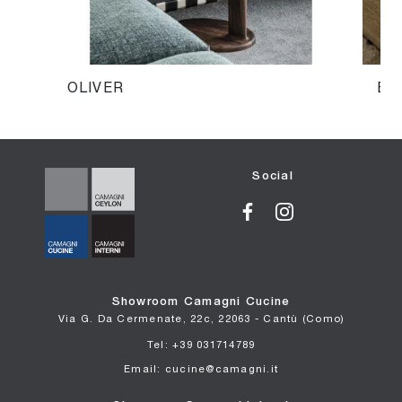
OLIVER
BE
Social
Showroom Camagni Cucine
Via G. Da Cermenate, 22c, 22063 - Cantù (Como)
Tel: +39 031714789
Email: cucine@camagni.it