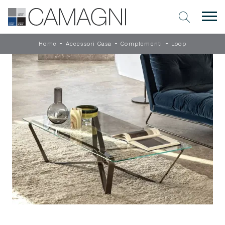
-
-
-
Home
Accessori Casa
Complementi
Loop