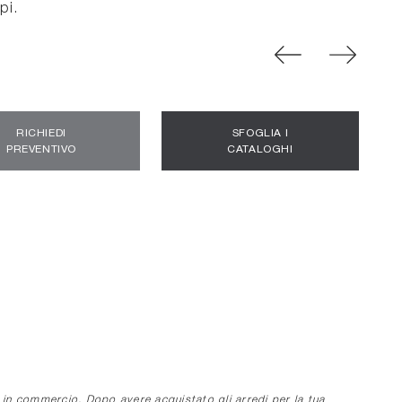
pi.
RICHIEDI
SFOGLIA I
PREVENTIVO
CATALOGHI
e in commercio. Dopo avere acquistato gli arredi per la tua