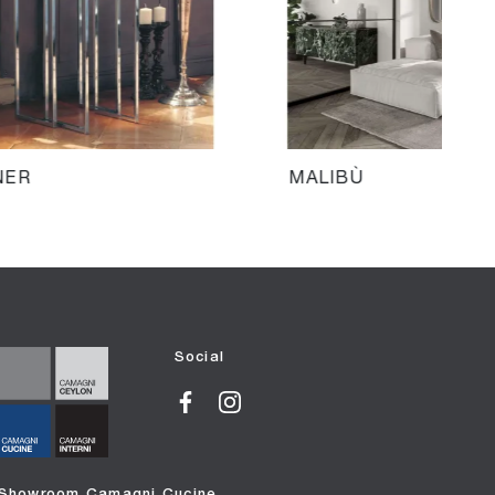
NER
MALIBÙ
Social
Showroom Camagni Cucine