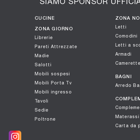
SIAMO SPONSOR UFFICI
CUCINE
ZONA N
Letti
ZONA GIORNO
Comodini
Librerie
Letti a s
Pareti Attrezzate
Armadi
Madie
Camerett
Salotti
Mobili sospesi
BAGNI
Mobili Porta Tv
Arredo B
Mobili ingresso
COMPLE
Tavoli
Compleme
Sedie
Materassi
Poltrone
Carta da 