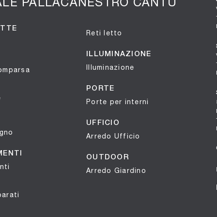
ALE PALLACANESTRO CANTÙ
OTTE
Reti letto
ILLUMINAZIONE
Illuminazione
comparsa
PORTE
e
Porte per interni
UFFICIO
agno
Arredo Ufficio
MENTI
OUTDOOR
nti
Arredo Giardino
parati