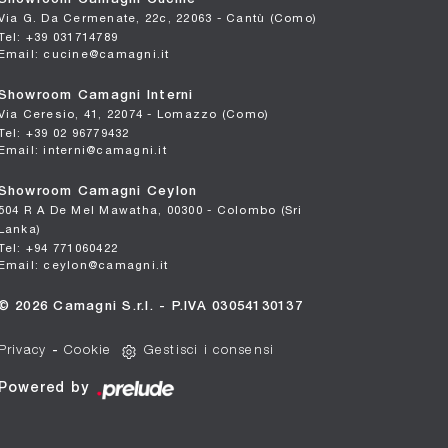
Via G. Da Cermenate, 22c, 22063 - Cantù (Como)
Tel: +39 031714789
Email: cucine@camagni.it
Showroom Camagni Interni
Via Ceresio, 41, 22074 - Lomazzo (Como)
Tel: +39 02 96779432
Email: interni@camagni.it
Showroom Camagni Ceylon
504 R A De Mel Mawatha, 00300 - Colombo (Sri
Lanka)
Tel: +94 771060422
Email: ceylon@camagni.it
© 2026 Camagni S.r.l. - P.IVA 03054130137
Privacy
-
Cookie
Gestisci i consensi
Powered by