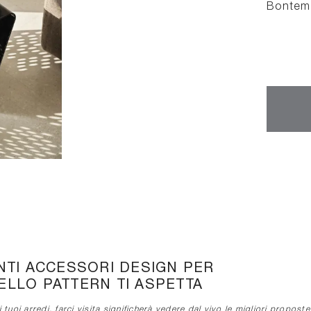
Bontem
NTI ACCESSORI DESIGN PER
DELLO PATTERN TI ASPETTA
uoi arredi, farci visita significherà vedere dal vivo le migliori propost