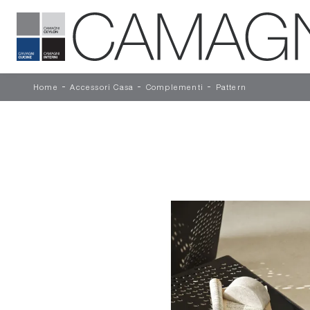
-
-
-
Home
Accessori Casa
Complementi
Pattern