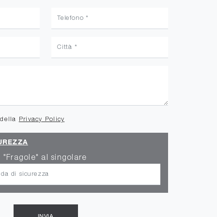
 della
Privacy Policy
UREZZA
 "Fragole" al singolare
INVIA