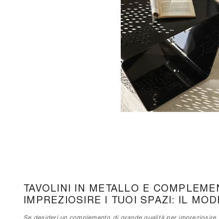
TAVOLINI IN METALLO E COMPLEME
IMPREZIOSIRE I TUOI SPAZI: IL MO
Se desideri un complemento di grande qualità per impreziosire i t