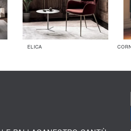
ELICA
COR