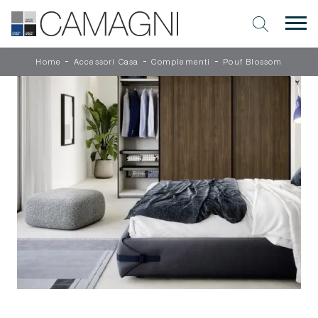
-
-
-
Home
Accessori Casa
Complementi
Pouf Blossom