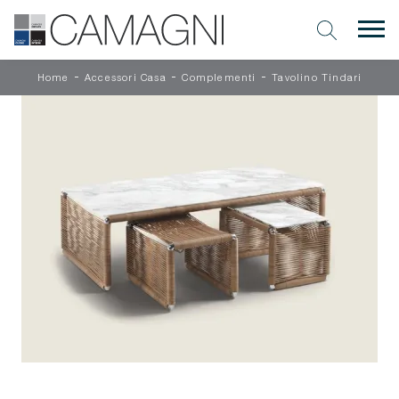
-
-
-
Home
Accessori Casa
Complementi
Tavolino Tindari