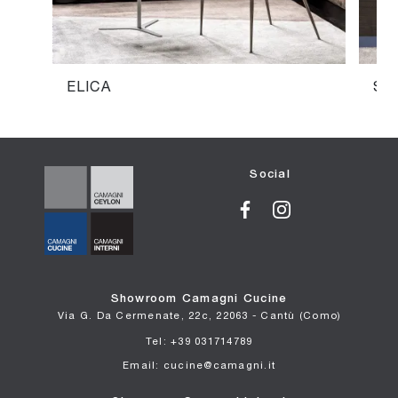
ELICA
ST
Social
Showroom Camagni Cucine
Via G. Da Cermenate, 22c, 22063 - Cantù (Como)
Tel: +39 031714789
Email: cucine@camagni.it