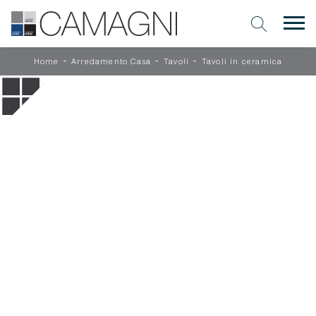
-
-
-
Home
Arredamento Casa
Tavoli
Tavoli in ceramica