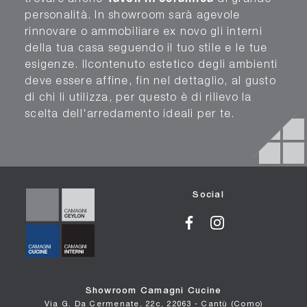
personalità. In showroom sarà agevole
rinnovare o ammobiliare ex novo gli interni
della tua casa seguendo il tuo stile e le tue
esigenze. Ilcontenuto estetico degli ambienti
deve essere affine, fin nel dettaglio, al gusto
di chi li utilizza, per questo è di rilievo la
scelta dell'arredamento ideali per te.
Social
Showroom Camagni Cucine
Via G. Da Cermenate, 22c, 22063 - Cantù (Como)