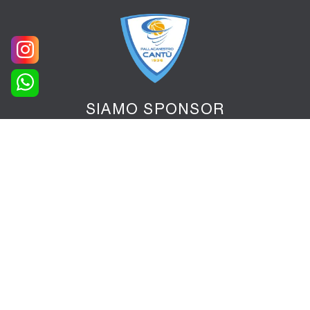
SIAMO SPONSOR
UFFICIALE
PALLACANESTRO CANTÙ
CUCINE
ZONA GIORNO
Librerie
Pareti Attrezzate
Madie
Salotti