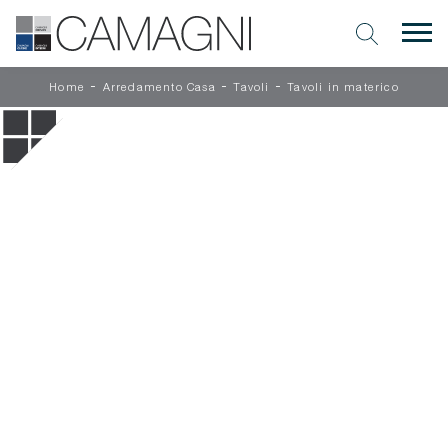
-
-
-
Home
Arredamento Casa
Tavoli
Tavoli in materico