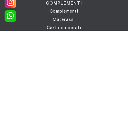
COMPLEMENTI
Complementi
Materassi
Carta da parati
Reti letto
ILLUMINAZIONE
Illuminazione
PORTE
Porte per interni
UFFICIO
Arredo Ufficio
OUTDOOR