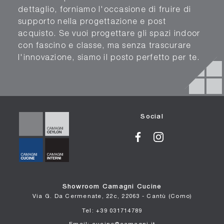
dettaglio, forniamo l'occasione di fruire di
supporto nella progettazione e post
acquisto. Se vuoi progettare gli spazi indoor
con fascino e classe, ma senza trascurare
l'innovazione, siamo il posto perfetto per te.
Social
Showroom Camagni Cucine
Via G. Da Cermenate, 22c, 22063 - Cantù (Como)
Tel: +39 031714789
Email: cucine@camagni.it