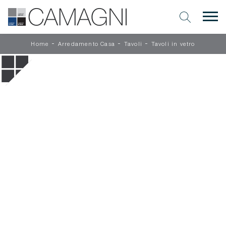
-
-
-
Home
Arredamento Casa
Tavoli
Tavoli in vetro