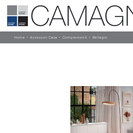
-
-
-
Home
Accessori Casa
Complementi
Bellagio