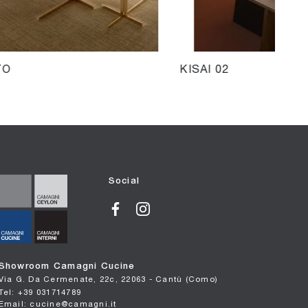
TO
KISAI 02
Social
Showroom Camagni Cucine
Via G. Da Cermenate, 22c, 22063 - Cantù (Como)
Tel: +39 031714789
Email: cucine@camagni.it