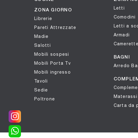
Letti
ZONA GIORNO
Comodini
Librerie
Letti a s
Pareti Attrezzate
Armadi
Madie
Camerett
Salotti
Mobili sospesi
BAGNI
Mobili Porta Tv
Arredo B
Mobili ingresso
COMPLE
Tavoli
Compleme
Sedie
Materassi
Poltrone
Carta da 