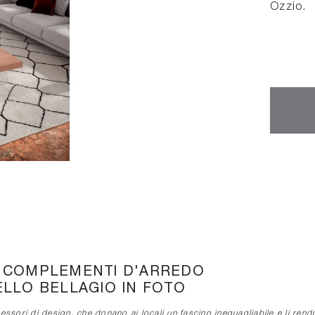
Ozzio.
I COMPLEMENTI D'ARREDO
ELLO BELLAGIO IN FOTO
ssori di design, che donano ai locali un fascino ineguagliabile e li ren