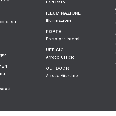
Reti letto
ILLUMINAZIONE
Illuminazione
comparsa
PORTE
e
Porte per interni
UFFICIO
agno
Arredo Ufficio
MENTI
OUTDOOR
nti
Arredo Giardino
parati