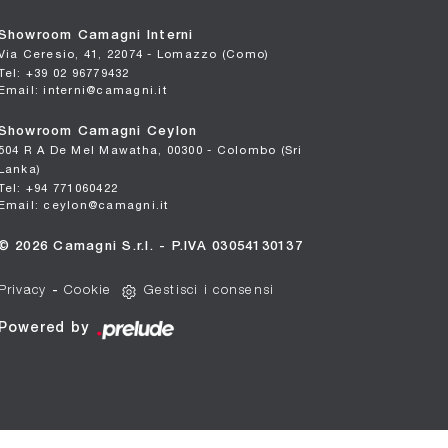
Showroom Camagni Interni
Via Ceresio, 41, 22074 - Lomazzo (Como)
Tel: +39 02 96779432
Email: interni@camagni.it
Showroom Camagni Ceylon
504 R A De Mel Mawatha, 00300 - Colombo (Sri
Lanka)
Tel: +94 771060422
Email: ceylon@camagni.it
© 2026 Camagni S.r.l. - P.IVA 03054130137
Privacy
-
Cookie
Gestisci i consensi
Powered by