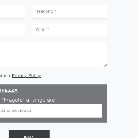
 della
Privacy Policy
UREZZA
 "Fragole" al singolare
INVIA