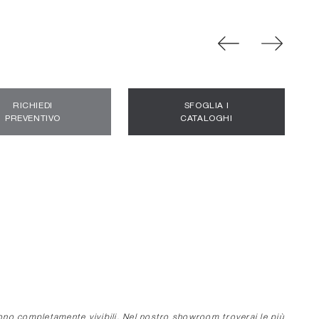
RICHIEDI
SFOGLIA I
PREVENTIVO
CATALOGHI
dono completamente vivibili. Nel nostro showroom troverai le più