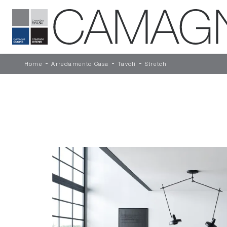
-
-
-
Home
Arredamento Casa
Tavoli
Stretch