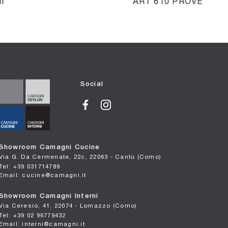
I
ART 610 PROVENZAL
Social
Showroom Camagni Cucine
Via G. Da Cermenate, 22c, 22063 - Cantù (Como)
Tel: +39 031714789
Email: cucine@camagni.it
Showroom Camagni Interni
Via Ceresio, 41, 22074 - Lomazzo (Como)
Tel: +39 02 96779432
Email: interni@camagni.it