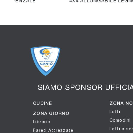
0 PROVENZALE
4X4 ALLUNGABILE LEGN
SIAMO SPONSOR UFFICI
CUCINE
ZONA N
Letti
ZONA GIORNO
Comodini
Librerie
Letti a s
Pareti Attrezzate