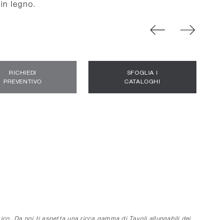
 in legno.
RICHIEDI
SFOGLIA I
PREVENTIVO
CATALOGHI
ico. Da noi ti aspetta una ricca gamma di Tavoli allungabili dei