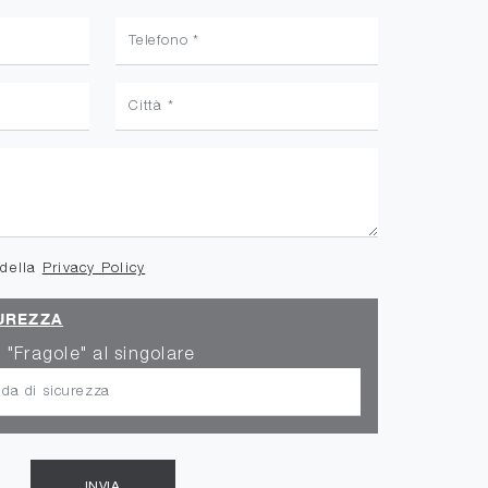
 della
Privacy Policy
UREZZA
 "Fragole" al singolare
INVIA