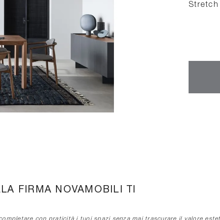
Stretch
LLA FIRMA NOVAMOBILI TI
ompletare con praticità i tuoi spazi senza mai trascurare il valore estet